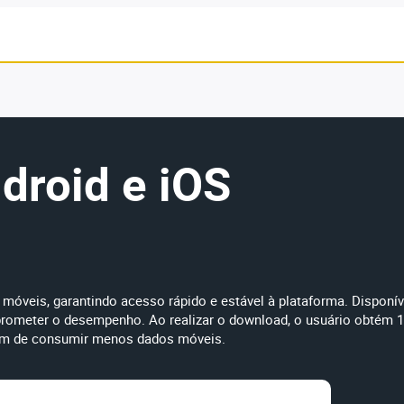
droid e iOS
óveis, garantindo acesso rápido e estável à plataforma. Disponíve
rometer o desempenho. Ao realizar o download, o usuário obtém 1
agem de consumir menos dados móveis.