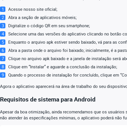
Acesse nosso site oficial;
Abra a seção de aplicativos móveis;
Digitalize o código QR em seu smartphone;
Selecione uma das versões do aplicativo clicando no botão c
Enquanto o arquivo apk estiver sendo baixado, vá para as conf
Abra a pasta onde o arquivo foi baixado; inicialmente, é a pas
Clique no arquivo apk baixado e a janela de instalação será ab
Clique em “Instalar” e aguarde a conclusão da instalação;
Quando o processo de instalação for concluído, clique em “Con
Agora o aplicativo aparecerá na área de trabalho do seu dispositi
Requisitos de sistema para Android
Apesar da boa otimização, ainda recomendamos que os usuários se
não atender às especificações mínimas, o aplicativo poderá não f