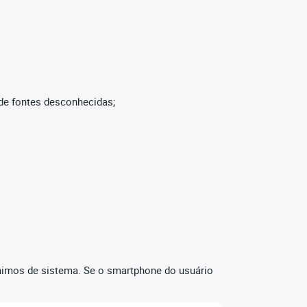
 de fontes desconhecidas;
ínimos de sistema. Se o smartphone do usuário