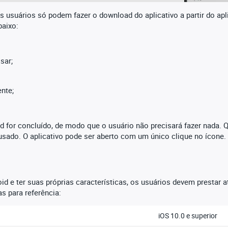
os usuários só podem fazer o download do aplicativo a partir do ap
baixo:
sar;
nte;
for concluído, de modo que o usuário não precisará fazer nada. Qu
 usado. O aplicativo pode ser aberto com um único clique no ícone.
oid e ter suas próprias características, os usuários devem prestar
s para referência:
iOS 10.0 e superior