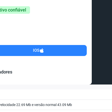
tivo confiável
IOS
adores
velocidade 22.69 Mb e versão normal 43.09 Mb