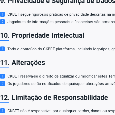
9. Privacidade e Segurança de Dado
CKBET segue rigorosos práticas de privacidade descritas na no
Jogadores de informações pessoais e financeiras são armaze
10. Propriedade Intelectual
Todo o conteúdo do CKBET plataforma, incluindo logotipos, grá
11. Alterações
CKBET reserva-se o direito de atualizar ou modificar estes 
Os jogadores serão notificados de quaisquer alterações atra
12. Limitação de Responsabilidade
CKBET não é responsável por quaisquer perdas, danos ou resp