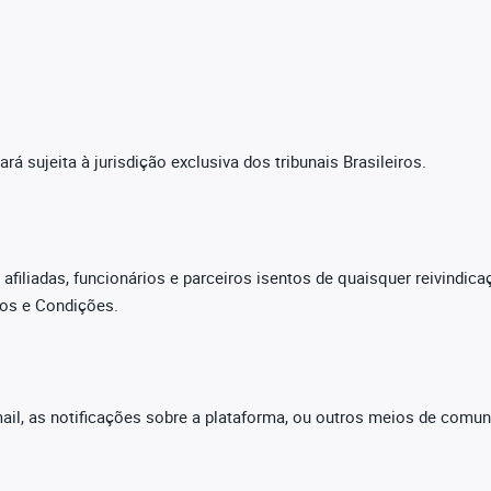
 sujeita à jurisdição exclusiva dos tribunais Brasileiros.
filiadas, funcionários e parceiros isentos de quaisquer reivindica
mos e Condições.
l, as notificações sobre a plataforma, ou outros meios de comun