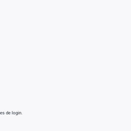
es de login.