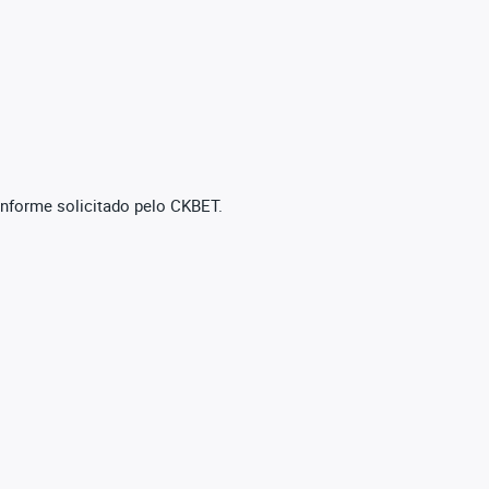
onforme solicitado pelo CKBET.