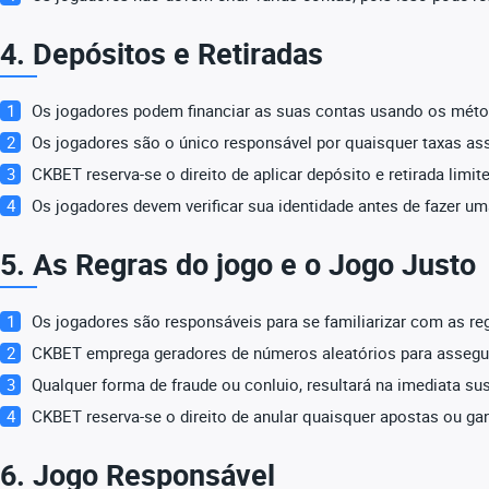
4. Depósitos e Retiradas
Os jogadores podem financiar as suas contas usando os mét
Os jogadores são o único responsável por quaisquer taxas a
CKBET reserva-se o direito de aplicar depósito e retirada limite
Os jogadores devem verificar sua identidade antes de fazer u
5. As Regras do jogo e o Jogo Justo
Os jogadores são responsáveis para se familiarizar com as reg
CKBET emprega geradores de números aleatórios para assegura
Qualquer forma de fraude ou conluio, resultará na imediata su
CKBET reserva-se o direito de anular quaisquer apostas ou ga
6. Jogo Responsável