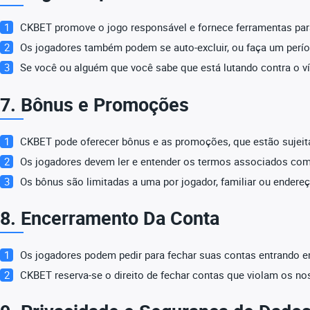
CKBET promove o jogo responsável e fornece ferramentas para 
Os jogadores também podem se auto-excluir, ou faça um períod
Se você ou alguém que você sabe que está lutando contra o víc
7. Bônus e Promoções
CKBET pode oferecer bônus e as promoções, que estão sujeita
Os jogadores devem ler e entender os termos associados com 
Os bônus são limitadas a uma por jogador, familiar ou endereç
8. Encerramento Da Conta
Os jogadores podem pedir para fechar suas contas entrando e
CKBET reserva-se o direito de fechar contas que violam os no