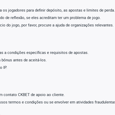
os jogadores para definir depósito, as apostas e limites de perda.
o de reflexão, se eles acreditam ter um problema de jogo.
io do jogo, por favor, procure a ajuda de organizações relevantes.
s a condições específicas e requisitos de apostas.
bônus antes de aceitá-los.
o IP.
m contato CKBET de apoio ao cliente.
ssos termos e condições ou se envolver em atividades fraudulenta