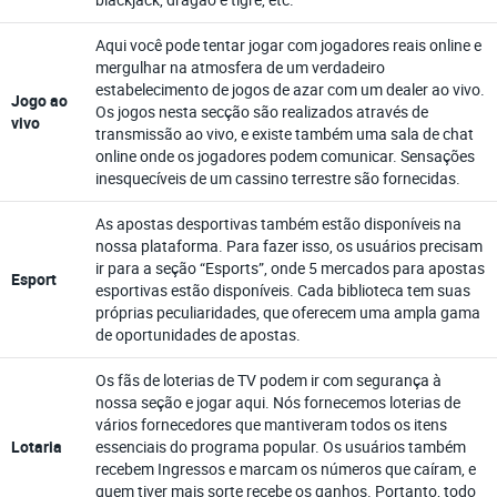
Aqui você pode tentar jogar com jogadores reais online e
mergulhar na atmosfera de um verdadeiro
estabelecimento de jogos de azar com um dealer ao vivo.
Jogo ao
Os jogos nesta secção são realizados através de
vivo
transmissão ao vivo, e existe também uma sala de chat
online onde os jogadores podem comunicar. Sensações
inesquecíveis de um cassino terrestre são fornecidas.
As apostas desportivas também estão disponíveis na
nossa plataforma. Para fazer isso, os usuários precisam
ir para a seção “Esports”, onde 5 mercados para apostas
Esport
esportivas estão disponíveis. Cada biblioteca tem suas
próprias peculiaridades, que oferecem uma ampla gama
de oportunidades de apostas.
Os fãs de loterias de TV podem ir com segurança à
nossa seção e jogar aqui. Nós fornecemos loterias de
vários fornecedores que mantiveram todos os itens
Lotaria
essenciais do programa popular. Os usuários também
recebem Ingressos e marcam os números que caíram, e
quem tiver mais sorte recebe os ganhos. Portanto, todo