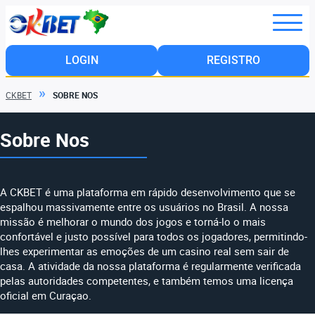
LOGIN
REGISTRO
CKBET
SOBRE NOS
Sobre Nos
A CKBET é uma plataforma em rápido desenvolvimento que se
espalhou massivamente entre os usuários no Brasil. A nossa
missão é melhorar o mundo dos jogos e torná-lo o mais
confortável e justo possível para todos os jogadores, permitindo-
lhes experimentar as emoções de um casino real sem sair de
casa. A atividade da nossa plataforma é regularmente verificada
pelas autoridades competentes, e também temos uma licença
oficial em Curaçao.